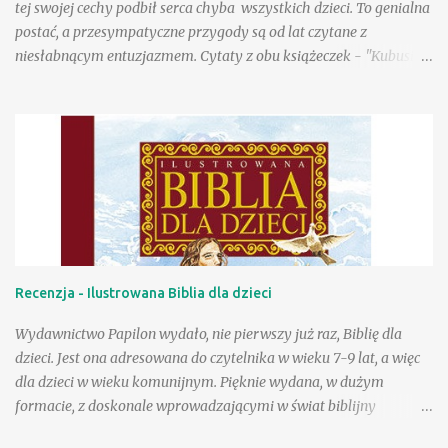
tej swojej cechy podbił serca chyba wszystkich dzieci. To genialna
którzy lubią je, choć tego so...
postać, a przesympatyczne przygody są od lat czytane z
niesłabnącym entuzjazmem. Cytaty z obu książeczek - "Kubusia
Puchatka" i "Chatki Puchatka" na stałe weszły do języka wielu
osób, a sam Kubuś stał się bohaterem seriali animowanych,
filmów pełnometrażowych, zagościł na przeróżnych gadżetach,
ubraniach, przyborach szkolnych. Tu na ogół wykorzystywany
jest jego wizerunek stworzony w wytwórni Walta Disneya.
Poczciwy, okrąglutki miś w czerwonej koszulce przyciąga przed
odbiorniki rzeszę wiernych małych fanów, a i dorośli chętnie
zerkają na jego przygody, w końcu to rzecz kultowa. Wydana
niedawno przez Egmont "Wielka księga opowieści" to
Recenzja - Ilustrowana Biblia dla dzieci
fantastyczna pozycja dla wielbicieli przygód Puchatka. W książce
znajdziemy wizerunki bohaterów znane z produkcji Disneya, a
Wydawnictwo Papilon wydało, nie pierwszy już raz, Biblię dla
same przygody to nowe teksty stworzone przez współczesnych
dzieci. Jest ona adresowana do czytelnika w wieku 7-9 lat, a więc
autorów ...
dla dzieci w wieku komunijnym. Pięknie wydana, w dużym
formacie, z doskonale wprowadzającymi w świat biblijny
rysunkami pana Marka Szyszko, z pewnością zachęci do czytania.