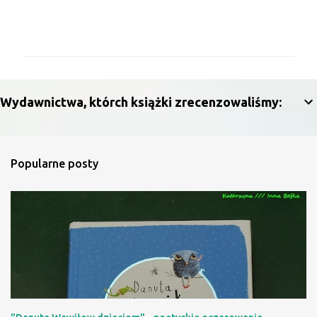
K
o
m
e
n
Wydawnictwa, którch książki zrecenzowaliśmy:
t
a
r
Popularne posty
z
e