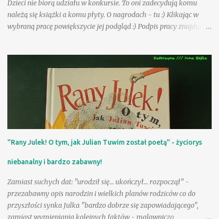
Dzieci nie biorą udziału w konkursie. To oni zadecydują komu
należą się książki a komu płyty. O nagrodach - tu :) Klikając w
wybraną pracę powiększycie jej podgląd :) Podpis pracy znajduje
się pod nią. Serdecznie dziękujemy za udział :) Już niebawem
wybrane przez nas prace będą zdobić wiosennie bajkową stronę :)
___________________________________________________________
_______________ 1. Rysunek wykonała Amelka Kucharska lat 4.
Na rysunku bociany, krokusy,wiosenne kwiaty, jeżyk. Tak długo
leży śnieg u nas, że dziecko nadal zieloną choinkę kojarzy z
Bożym Narodzeniem , hehehe :)
___________________________________________________________
________________ 2. Narysowałam wiosnę, a dokładnie moją
"Rany Julek! O tym, jak Julian Tuwim został poetą" - życiorys
działkę u babci i dziadka. Na rysunku jest moja mama i ja,
Karolcia. Karolina Kurek, lat 7
niebanalny i bardzo zabawny!
___________________________________________________________
___...
Zamiast suchych dat: "urodził się... ukończył... rozpoczął" -
przezabawny opis narodzin i wielkich planów rodziców co do
przyszłości synka Julka "bardzo dobrze się zapowiadającego",
zamiast wymieniania kolejnych faktów - malowniczo