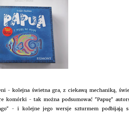
ni - kolejna świetna gra, z ciekawą mechaniką, świe
are komórki - tak można podsumować "Papuę" autor
go" - i kolejne jego wersje szturmem podbijają s