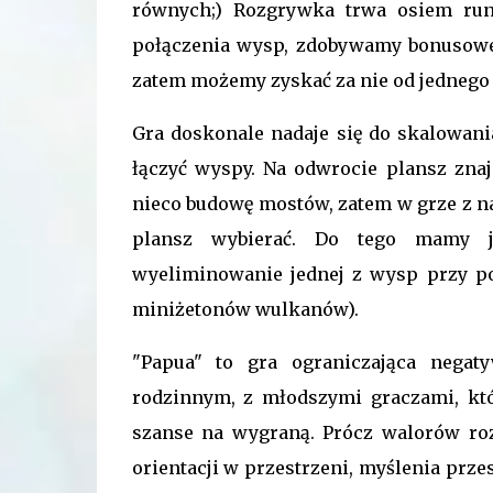
równych;) Rozgrywka trwa osiem run
połączenia wysp, zdobywamy bonusowe 
zatem możemy zyskać za nie od jednego
Gra doskonale nadaje się do skalowania
łączyć wyspy. Na odwrocie plansz zna
nieco budowę mostów, zatem w grze z n
plansz wybierać. Do tego mamy j
wyeliminowanie jednej z wysp przy p
miniżetonów wulkanów).
"Papua" to gra ograniczająca negat
rodzinnym, z młodszymi graczami, któ
szanse na wygraną. Prócz walorów ro
orientacji w przestrzeni, myślenia prze