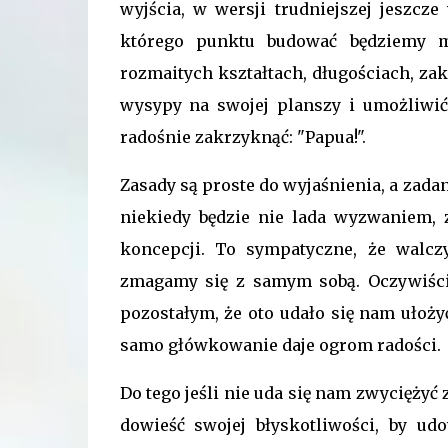
wyjścia, w wersji trudniejszej jeszcz
którego punktu budować będziemy 
rozmaitych kształtach, długościach, za
wysypy na swojej planszy i umożliwić
radośnie zakrzyknąć: "Papua!".
Zasady są proste do wyjaśnienia, a zada
niekiedy będzie nie lada wyzwaniem, 
koncepcji. To sympatyczne, że walc
zmagamy się z samym sobą. Oczywiście
pozostałym, że oto udało się nam ułoż
samo główkowanie daje ogrom radości.
Do tego jeśli nie uda się nam zwycięży
dowieść swojej błyskotliwości, by u