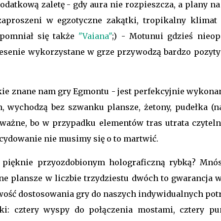
odatkową zaletę - gdy aura nie rozpieszcza, a plany na
proszeni w egzotyczne zakątki, tropikalny klimat 
ypomniał się także
"Vaiana"
;) -
Motunui gdzieś nieop
, desenie wykorzystane w grze przywodzą bardzo pozyt
tkie znane nam gry Egmontu - jest perfekcyjnie wykona
, wychodzą bez szwanku plansze, żetony, pudełka (n
 i ważne, bo w przypadku elementów tras utrata czytel
ecydowanie nie musimy się o to martwić.
 pięknie przyozdobionym holograficzną rybką? Mnó
 plansze w liczbie trzydziestu dwóch to gwarancja w
wość dostosowania gry do naszych indywidualnych potr
ki: cztery wyspy do połączenia mostami, cztery pu