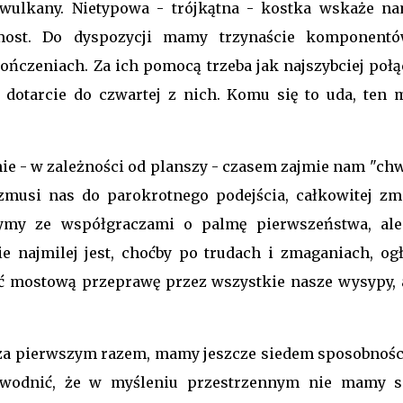
e wulkany. Nietypowa - trójkątna - kostka wskaże na
most. Do dyspozycji mamy trzynaście komponent
kończeniach. Za ich pomocą trzeba jak najszybciej połą
 dotarcie do czwartej z nich. Komu się to uda, ten 
nie - w zależności od planszy - czasem zajmie nam "chw
zmusi nas do parokrotnego podejścia, całkowitej zm
zymy ze współgraczami o palmę pierwszeństwa, ale
 najmilej jest, choćby po trudach i zmaganiach, ogł
yć mostową przeprawę przez wszystkie nasze wysypy, a
ć za pierwszym razem, mamy jeszcze siedem sposobności
dowodnić, że w myśleniu przestrzennym nie mamy s