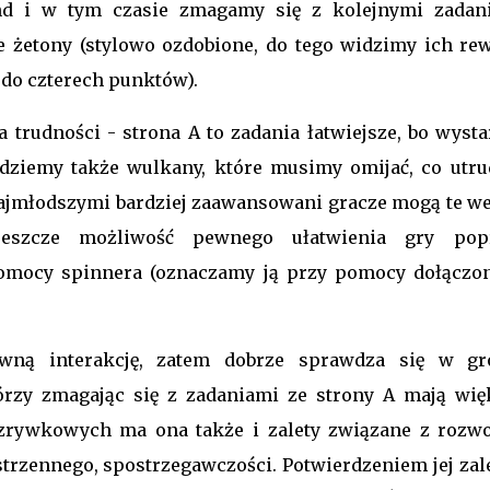
d i w tym czasie zmagamy się z kolejnymi zadan
żetony (stylowo ozdobione, do tego widzimy ich rew
 do czterech punktów).
 trudności - strona A to zadania łatwiejsze, bo wysta
jdziemy także wulkany, które musimy omijać, co utru
ajmłodszymi bardziej zaawansowani gracze mogą te we
eszcze możliwość pewnego ułatwienia gry pop
omocy spinnera (oznaczamy ją przy pomocy dołączo
ywną interakcję, zatem dobrze sprawdza się w gr
rzy zmagając się z zadaniami ze strony A mają wię
zrywkowych ma ona także i zalety związane z rozw
strzennego, spostrzegawczości. Potwierdzeniem jej zal