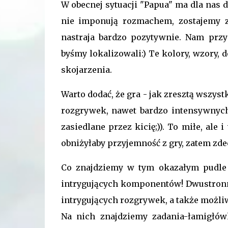
W obecnej sytuacji "Papua" ma dla nas d
nie imponują rozmachem, zostajemy za
nastraja bardzo pozytywnie. Nam prz
byśmy lokalizowali:) Te kolory, wzory
skojarzenia.
Warto dodać, że gra - jak zresztą wszys
rozgrywek, nawet bardzo intensywnych
zasiedlane przez kicię;)). To miłe, ale
obniżyłaby przyjemność z gry, zatem zd
Co znajdziemy w tym okazałym pudle
intrygujących komponentów! Dwustronne
intrygujących rozgrywek, a także możli
Na nich znajdziemy zadania-łamigłów