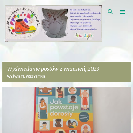
Przejdź do głównej zawartości
Wyświetlanie postów z wrzesień, 2023
WYŚWIETL WSZYSTKIE
P
o
s
t
y