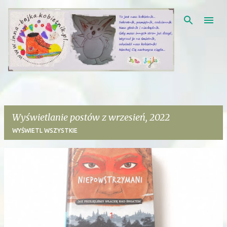
Przejdź do głównej zawartości
Wyświetlanie postów z wrzesień, 2022
WYŚWIETL WSZYSTKIE
P
o
s
t
y