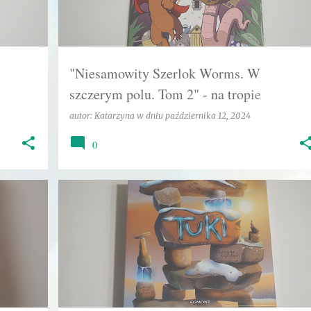
"Niesamowity Szerlok Worms. W
szczerym polu. Tom 2" - na tropie
złodzieja-żarłoka
autor:
Katarzyna
w dniu
października 12, 2024
0
+
1
EGMONT
GRA
KATARZYNA
ŁAMIGŁÓWKA
ROZRYWKA
RYWALIZACJA
+