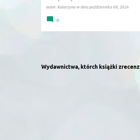
autor:
Katarzyna
w dniu
października 08, 2024
0
Wydawnictwa, którch książki zrecen