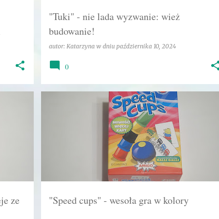
"Tuki" - nie lada wyzwanie: wież
i
budowanie!
autor:
Katarzyna
w dniu
października 10, 2024
0
+
4
DLA NAJMŁODSZYCH
EGMONT
GRA
+
2
je ze
"Speed cups" - wesoła gra w kolory