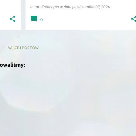
autor:
Katarzyna
w dniu
października 07, 2024
0
WIĘCEJ POSTÓW
zowaliśmy: