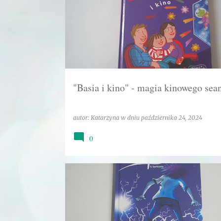
"Basia i kino" - magia kinowego sea
autor:
Katarzyna
w dniu
października 24, 2024
0
EGMONT
EMOCJE
INNA CYWILIZACJA