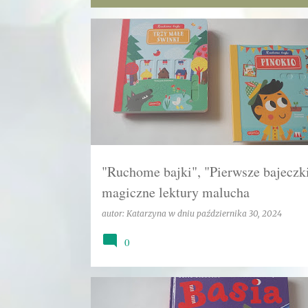
P
HARPER KIDS
KATARZYNA
KLASYKA
o
s
t
y
"Ruchome bajki", "Pierwsze bajeczki
magiczne lektury malucha
autor:
Katarzyna
w dniu
października 30, 2024
0
EMOCJE
HARPER KIDS
KATARZYNA
KINO