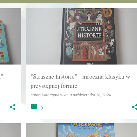
+
2
DUCHY
FANTAZJA
HARPER KIDS
KATARZYNA
KLASYKA
STRACH
TAJEMNICA
ZJAWY
+
" -
"Straszne historie" - mroczna klasyka w
przystępnej formie
autor:
Katarzyna
w dniu
października 28, 2024
0
+
2
BOGOWIE
EGMONT
HUMOR
KATARZYNA