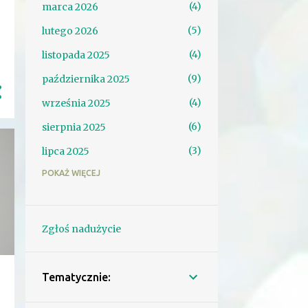
4
marca 2026
5
lutego 2026
4
listopada 2025
9
października 2025
4
września 2025
6
sierpnia 2025
3
lipca 2025
POKAŻ WIĘCEJ
1
czerwca 2025
6
maja 2025
7
kwietnia 2025
Zgłoś nadużycie
2
marca 2025
15
lutego 2025
Tematycznie:
1
stycznia 2025