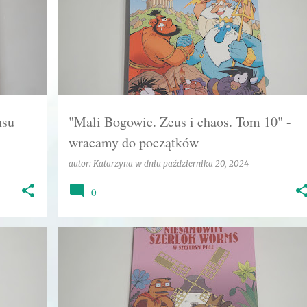
KOMIKS
MITOLOGIA
MITY
PRZYGODY
+
SERIA
nsu
"Mali Bogowie. Zeus i chaos. Tom 10" -
wracamy do początków
autor:
Katarzyna
w dniu
października 20, 2024
0
+
4
CIEKAWOSTKI
DETEKTYWI
EGMONT
FAUNA
+
2