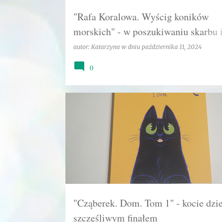
"Rafa Koralowa. Wyścig koników
morskich" - w poszukiwaniu skarbu 
dobrej zabawy:)
autor:
Katarzyna
w dniu
października 11, 2024
0
ADOPCJA ZWIERZĘCIA
EGMONT
KATARZYNA
"Cząberek. Dom. Tom 1" - kocie dzie
szczęśliwym finałem