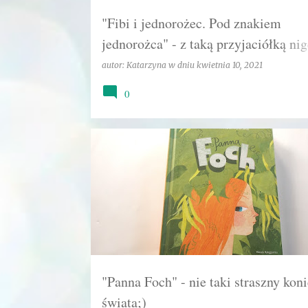
"Fibi i jednorożec. Pod znakiem
jednorożca" - z taką przyjaciółką nig
jest nudno!
autor:
Katarzyna
w dniu
kwietnia 10, 2021
0
DOJRZEWANIE
FASCYNACJA
KATARZYNA
"Panna Foch" - nie taki straszny kon
świata;)