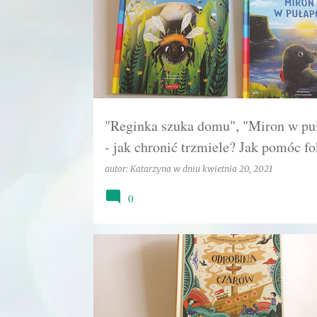
"Reginka szuka domu", "Miron w pu
- jak chronić trzmiele? Jak pomóc f
autor:
Katarzyna
w dniu
kwietnia 20, 2021
0
BAŚŃ
CZAROWNICA
CZARY
MAGIA