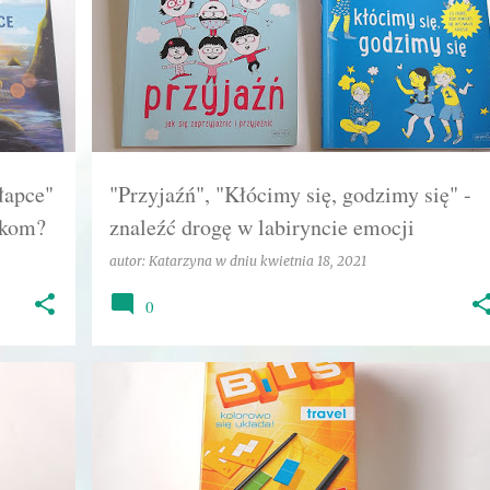
RODZEŃSTWO
UCZUCIA
+
łapce"
"Przyjaźń", "Kłócimy się, godzimy się" -
okom?
znaleźć drogę w labiryncie emocji
autor:
Katarzyna
w dniu
kwietnia 18, 2021
0
+
5
EGMONT
GŁÓWKOWANIE
GRA PLANSZOWA
+
2