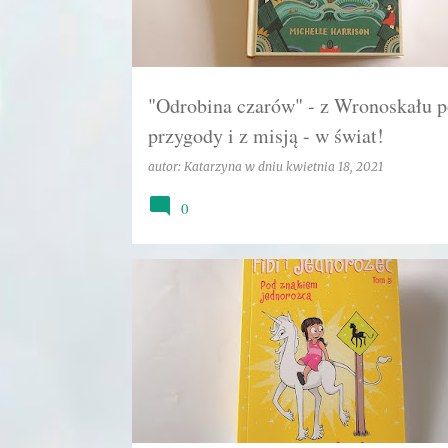
"Odrobina czarów" - z Wronoskału p
przygody i z misją - w świat!
autor:
Katarzyna
w dniu
kwietnia 18, 2021
0
FANTAZJA
HARPER KIDS
HUMOR