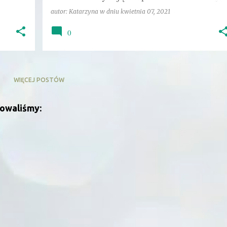
fanów
autor:
Katarzyna
w dniu
kwietnia 07, 2021
0
WIĘCEJ POSTÓW
zowaliśmy: