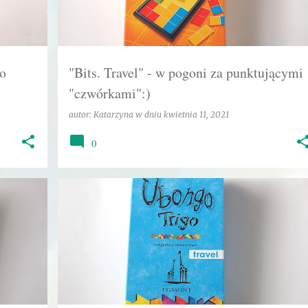
o
"Bits. Travel" - w pogoni za punktującymi
"czwórkami":)
autor:
Katarzyna
w dniu
kwietnia 11, 2021
0
+
2
EGMONT
GRA
GRA PLANSZOWA
+
1