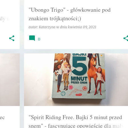
"Ubongo Trigo" - główkowanie pod
dy nie
znakiem trójkątności;)
autor:
Katarzyna
w dniu
kwietnia 09, 2021
0
+
5
EMOCJE
HARPER KIDS
KATARZYNA
KONIE
+
2
iec
"Spirit Riding Free. Bajki 5 minut przed
snem" - fascynujące opowieście dla małyc