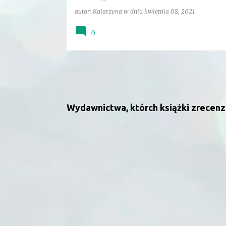
autor:
Katarzyna
w dniu
kwietnia 08, 2021
0
Wydawnictwa, którch książki zrecen