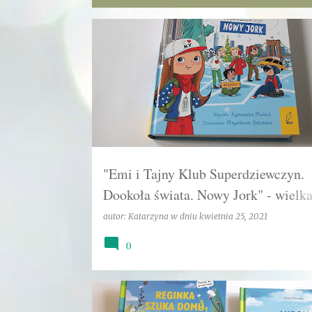
P
EMOCJE
KATARZYNA
KULTOWA SERIA
o
s
t
y
"Emi i Tajny Klub Superdziewczyn.
Dookoła świata. Nowy Jork" - wielk
przygoda w Wielkim Jabłku:)
autor:
Katarzyna
w dniu
kwietnia 25, 2021
0
CIEKAWOSTKI PRZYRODNICZE
EKOLOGIA