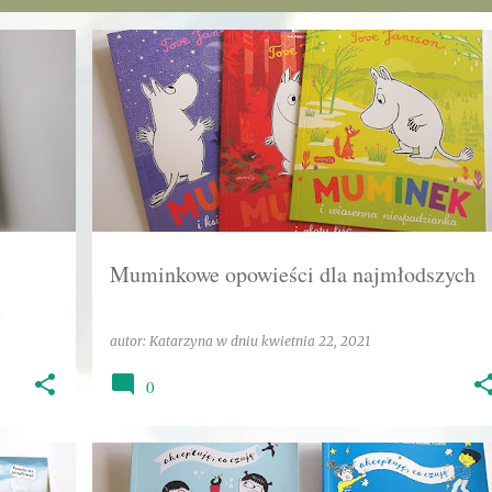
+
1
DLA NAJMŁODSZYCH
EMOCJE
HARPER KIDS
+
4
Muminkowe opowieści dla najmłodszych
a
autor:
Katarzyna
w dniu
kwietnia 22, 2021
0
+
2
EMOCJE
HARPER KIDS
KATARZYNA
PRZYJAŹŃ