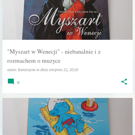
"Myszart w Wenecji" - niebanalnie i z
rozmachem o muzyce
autor:
Katarzyna
w dniu
sierpnia 22, 2020
0