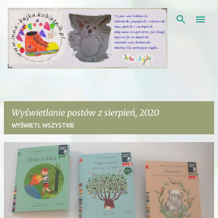
Przejdź do głównej zawartości
Wyświetlanie postów z sierpień, 2020
WYŚWIETL WSZYSTKIE
P
o
s
t
y