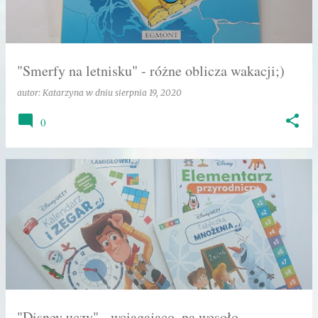
"Smerfy na letnisku" - różne oblicza wakacji;)
autor:
Katarzyna
w dniu
sierpnia 19, 2020
0
"Disney uczy" - wciągająco, na wesoło,