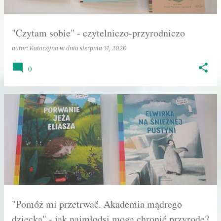
"Czytam sobie" - czytelniczo-przyrodniczo
autor:
Katarzyna
w dniu
sierpnia 31, 2020
0
"Pomóż mi przetrwać. Akademia mądrego
dziecka" - jak najmłodsi mogą chronić przyrodę?